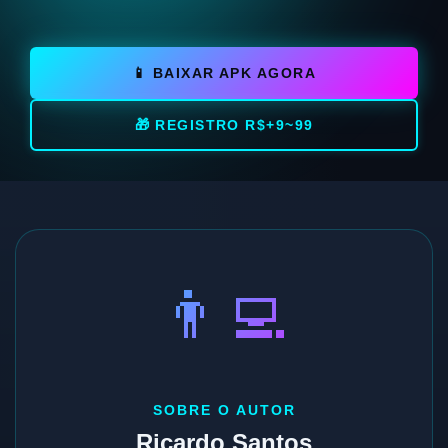
🏆 Plataforma
📱 BAIXAR APK AGORA
Plataforma
🎁 REGISTRO R$+9~99
Bet
Win
APP
👨‍💻
📱 Download
APK
SOBRE O AUTOR
Download
Ricardo Santos