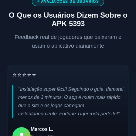
⭐ AVALIAÇÕES DE USUÁRIOS
O Que os Usuários Dizem Sobre o
APK 5393
Feedback real de jogadores que baixaram e
usam o aplicativo diariamente
⭐⭐⭐⭐⭐
"Instalação super fácil! Seguindo o guia, demorei
menos de 3 minutos. O app é muito mais rápido
que o site e os jogos carregam
instantaneamente. Fortune Tiger roda perfeito!"
Marcos L.