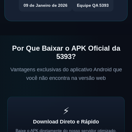
09 de Janeiro de 2026
Equipe QA 5393
Por Que Baixar o APK Oficial da
5393?
Vantagens exclusivas do aplicativo Android que
você não encontra na versão web
⚡
Download Direto e Rápido
Baixe o APK diretamente do nosso servidor otimizado.