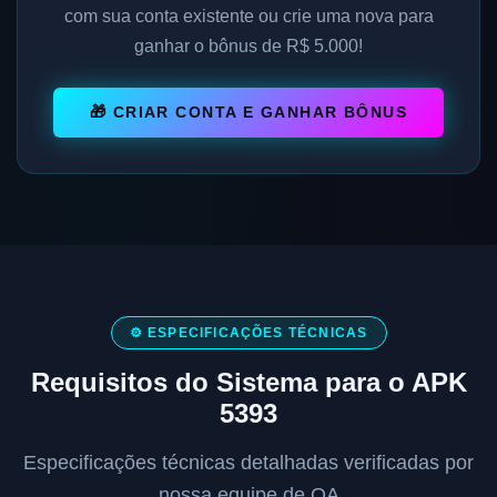
com sua conta existente ou crie uma nova para
ganhar o bônus de R$ 5.000!
🎁 CRIAR CONTA E GANHAR BÔNUS
⚙️ ESPECIFICAÇÕES TÉCNICAS
Requisitos do Sistema para o APK
5393
Especificações técnicas detalhadas verificadas por
nossa equipe de QA