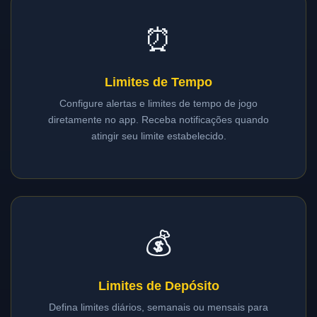
⏰
Limites de Tempo
Configure alertas e limites de tempo de jogo
diretamente no app. Receba notificações quando
atingir seu limite estabelecido.
💰
Limites de Depósito
Defina limites diários, semanais ou mensais para