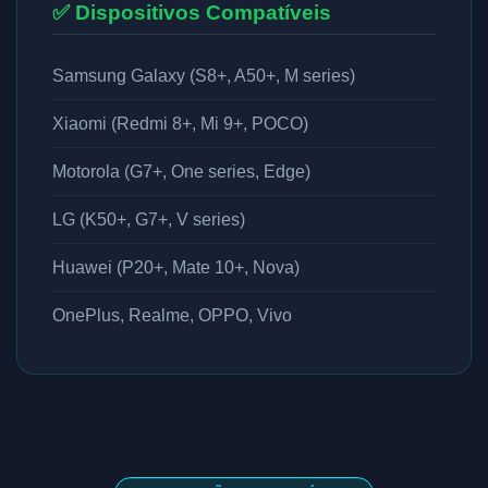
✅ Dispositivos Compatíveis
Samsung Galaxy (S8+, A50+, M series)
Xiaomi (Redmi 8+, Mi 9+, POCO)
Motorola (G7+, One series, Edge)
LG (K50+, G7+, V series)
Huawei (P20+, Mate 10+, Nova)
OnePlus, Realme, OPPO, Vivo