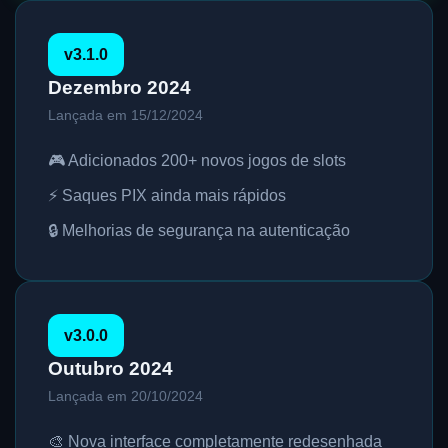
v3.1.0
Dezembro 2024
Lançada em 15/12/2024
🎮 Adicionados 200+ novos jogos de slots
⚡ Saques PIX ainda mais rápidos
🔒 Melhorias de segurança na autenticação
v3.0.0
Outubro 2024
Lançada em 20/10/2024
🎨 Nova interface completamente redesenhada