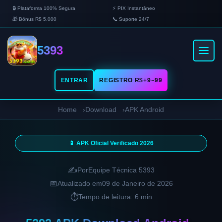
🔒 Plataforma 100% Segura
⚡ PIX Instantâneo
🎁 Bônus R$ 5.000
📞 Suporte 24/7
5393
ENTRAR
REGISTRO R$+9~99
Home
Download
APK Android
🎰 Jogos
Slot
📱 APK Oficial Verificado 2026
Cassino
✍️
Por
Equipe Técnica 5393
📅
Atualizado em
09 de Janeiro de 2026
Fortune
⏱️
Tempo de leitura: 6 min