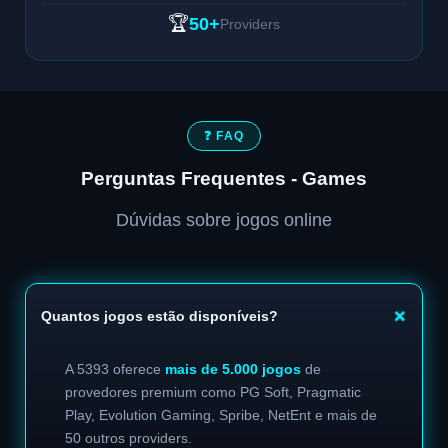
🏆
50+
Providers
❓ FAQ
Perguntas Frequentes - Games
Dúvidas sobre jogos online
Quantos jogos estão disponíveis?
A 5393 oferece
mais de 5.000 jogos
de
provedores premium como PG Soft, Pragmatic
Play, Evolution Gaming, Spribe, NetEnt e mais de
50 outros providers.