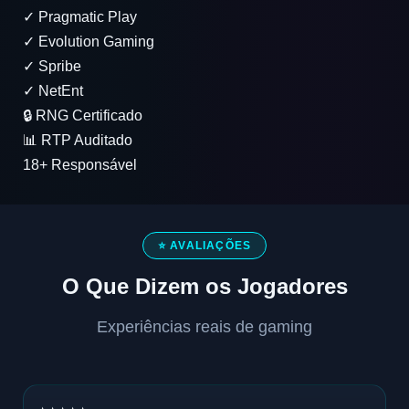
✓ Pragmatic Play
✓ Evolution Gaming
✓ Spribe
✓ NetEnt
🔒 RNG Certificado
📊 RTP Auditado
18+ Responsável
⭐ AVALIAÇÕES
O Que Dizem os Jogadores
Experiências reais de gaming