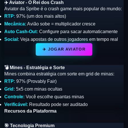
✈️ Aviator - O Rei dos Crash
Aviator da Spribe é o crash game mais popular do mundo:
RTP:
97% (um dos mais altos)
Mecânica:
Avião sobe = multiplicador cresce
Auto Cash-Out:
Configure para sacar automaticamente
Social:
Veja apostas de outros jogadores em tempo real
✈️ JOGAR AVIATOR
💣 Mines - Estratégia e Sorte
Mines combina estratégia com sorte em grid de minas:
RTP:
97% (Provably Fair)
Grid:
5x5 com minas ocultas
Controle:
Você escolhe quantas minas
Verificável:
Resultado pode ser auditado
Recursos da Plataforma
🎯 Tecnologia Premium