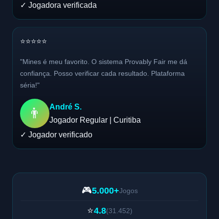
✓ Jogadora verificada
⭐⭐⭐⭐⭐
"Mines é meu favorito. O sistema Provably Fair me dá
confiança. Posso verificar cada resultado. Plataforma
séria!"
André S.
👨
Jogador Regular | Curitiba
✓ Jogador verificado
🎮
5.000+
Jogos
⭐
4.8
(31.452)