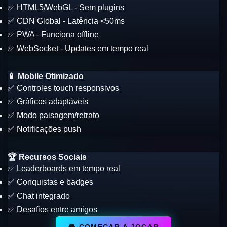
✅ HTML5/WebGL - Sem plugins
✅ CDN Global - Latência <50ms
✅ PWA - Funciona offline
✅ WebSocket - Updates em tempo real
📱 Mobile Otimizado
✅ Controles touch responsivos
✅ Gráficos adaptáveis
✅ Modo paisagem/retrato
✅ Notificações push
🏆 Recursos Sociais
✅ Leaderboards em tempo real
✅ Conquistas e badges
✅ Chat integrado
✅ Desafios entre amigos