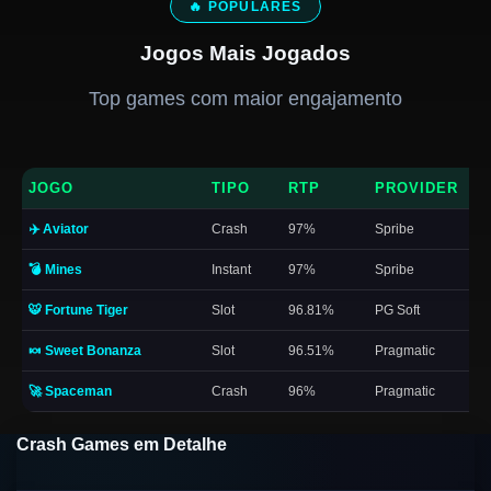
🔥 POPULARES
Jogos Mais Jogados
Top games com maior engajamento
JOGO
TIPO
RTP
PROVIDER
✈️ Aviator
Crash
97%
Spribe
💣 Mines
Instant
97%
Spribe
🐯 Fortune Tiger
Slot
96.81%
PG Soft
🍬 Sweet Bonanza
Slot
96.51%
Pragmatic
🚀 Spaceman
Crash
96%
Pragmatic
Crash Games em Detalhe