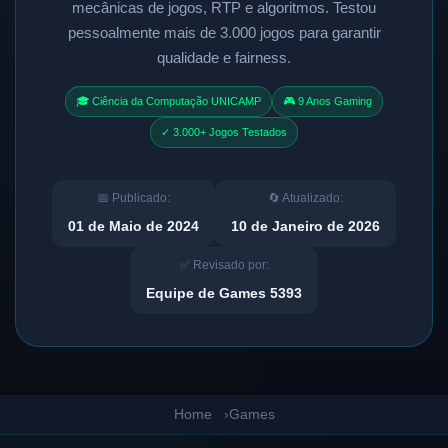
mecânicas de jogos, RTP e algoritmos. Testou
pessoalmente mais de 3.000 jogos para garantir
Baixar
qualidade e fairness.
Instalar
🎓 Ciência da Computação UNICAMP
🎮 9 Anos Gaming
✓ 3.000+ Jogos Testados
🌐 Social & Contato
📅 Publicado:
🔄 Atualizado:
📱 Telegram
01 de Maio de 2024
10 de Janeiro de 2026
✅ Revisado por:
📘 Facebook
Equipe de Games 5393
Home
Games