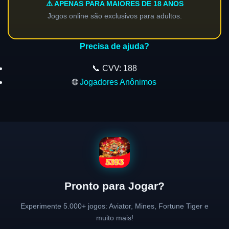
⚠️ APENAS PARA MAIORES DE 18 ANOS
Jogos online são exclusivos para adultos.
Precisa de ajuda?
📞 CVV: 188
🌐
Jogadores Anônimos
Pronto para Jogar?
Experimente 5.000+ jogos: Aviator, Mines, Fortune Tiger e
muito mais!