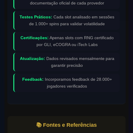
documentação oficial de cada provedor
Testes Práticos:
Cada slot analisado em sessões
de 1.000+ spins para validar volatilidade
Certificações:
Apenas slots com RNG certificado
por GLI, eCOGRA ou iTech Labs
Atualização:
Dados revisados mensalmente para
garantir precisão
Feedback:
Incorporamos feedback de 28.000+
jogadores verificados
📚 Fontes e Referências