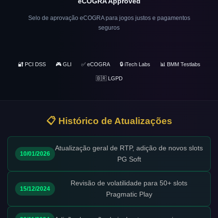
eCOGRA Approved
Selo de aprovação eCOGRA para jogos justos e pagamentos
seguros
🔐 PCI DSS
🎮 GLI
✅ eCOGRA
🔒 iTech Labs
📊 BMM Testlabs
🇧🇷 LGPD
📋 Histórico de Atualizações
Atualização geral de RTP, adição de novos slots
10/01/2026
PG Soft
Revisão de volatilidade para 50+ slots
15/12/2024
Pragmatic Play