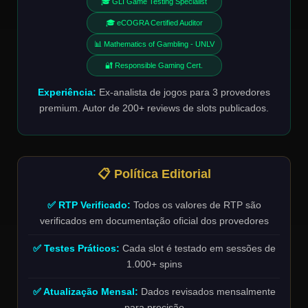
🎓 GLI Game Testing Specialist
🎓 eCOGRA Certified Auditor
📊 Mathematics of Gambling - UNLV
🔐 Responsible Gaming Cert.
Experiência:
Ex-analista de jogos para 3 provedores
premium. Autor de 200+ reviews de slots publicados.
📋 Política Editorial
✅ RTP Verificado:
Todos os valores de RTP são
verificados em documentação oficial dos provedores
✅ Testes Práticos:
Cada slot é testado em sessões de
1.000+ spins
✅ Atualização Mensal:
Dados revisados mensalmente
para precisão