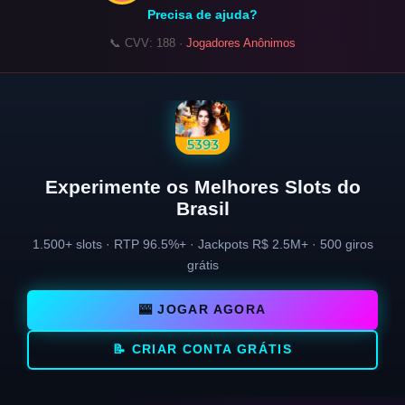
Precisa de ajuda?
📞 CVV: 188 ·
Jogadores Anônimos
Experimente os Melhores Slots do
Brasil
1.500+ slots · RTP 96.5%+ · Jackpots R$ 2.5M+ · 500 giros
grátis
🎰 JOGAR AGORA
📝 CRIAR CONTA GRÁTIS