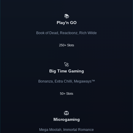
📚
Play'n GO
Book of Dead, Reactoonz, Rich Wilde
250+ Slots
🚀
Big Time Gaming
Bonanza, Extra Chilli, Megaways™
50+ Slots
🦁
Microgaming
Mega Moolah, Immortal Romance