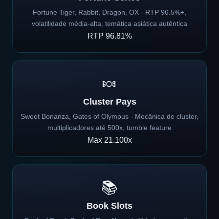
Fortune Tiger, Rabbit, Dragon, OX - RTP 96.5%+,
volatilidade média-alta, temática asiática autêntica
RTP 96.81%
🍬
Cluster Pays
Sweet Bonanza, Gates of Olympus - Mecânica de cluster,
multiplicadores até 500x, tumble feature
Max 21.100x
📚
Book Slots