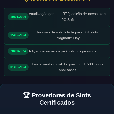
Atualização geral de RTP, adição de novos slots
10/01/2026
PG Soft
Revisão de volatilidade para 50+ slots
15/12/2024
Pragmatic Play
Adição de seção de jackpots progressivos
20/11/2024
Lançamento inicial do guia com 1.500+ slots
01/10/2024
analisados
🏆 Provedores de Slots
Certificados