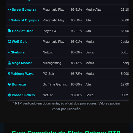
🍬 Sweet Bonanza
Pragmatic Play
96.51%
Média-Alta
21.100x
⚡ Gates of Olympus
Pragmatic Play
96.50%
Alta
5.000x
📚 Book of Dead
Play'n GO
96.21%
Alta
5.000x
🐺 Wolf Gold
Pragmatic Play
96.01%
Média
Jackpot
⭐ Starburst
NetEnt
96.09%
Baixa
500x
🦁 Mega Moolah
Microgaming
88.12%
Média
Jackpot
🀄 Mahjong Ways
PG Soft
96.72%
Média
5.000x
💎 Bonanza
Big Time Gaming
96.00%
Alta
12.000x
🧛 Blood Suckers
NetEnt
98.00%
Baixa
900x
* RTP verificado em documentação oficial dos provedores. Valores podem
variar por jurisdição.
Guia Completo de Slots Online: RTP,