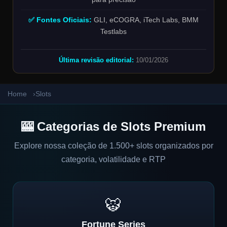
✅ Fontes Oficiais:
GLI, eCOGRA, iTech Labs, BMM
Testlabs
Última revisão editorial:
10/01/2026
Home
Slots
🎰 Categorias de Slots Premium
Explore nossa coleção de 1.500+ slots organizados por
categoria, volatilidade e RTP
🐯
Fortune Series