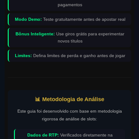
pagamentos
Modo Demo:
Teste gratuitamente antes de apostar real
Bônus Inteligente:
Use giros grátis para experimentar
novos títulos
Limites:
Defina limites de perda e ganho antes de jogar
📊 Metodologia de Análise
Este guia foi desenvolvido com base em metodologia
rigorosa de análise de slots:
Dados de RTP:
Verificados diretamente na