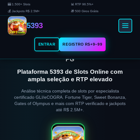
🎰 1.500+ Slots
📊 RTP 96.5%+
💰 Jackpots R$ 2.5M+
🎁 500 Giros Grátis
5393
🎰 GUIA COMPLETO DE SLOTS 2026
ENTRAR
REGISTRO R$+9~99
PG
Plataforma 5393 de Slots Online com
ampla seleção e RTP elevado
Análise técnica completa de slots por especialista
certificado GLI/eCOGRA. Fortune Tiger, Sweet Bonanza,
Gates of Olympus e mais com RTP verificado e jackpots
até R$ 2.5M+.