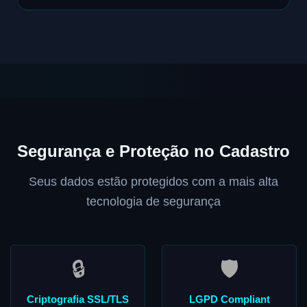
Segurança e Proteção no Cadastro
Seus dados estão protegidos com a mais alta
tecnologia de segurança
🔒
🛡️
Criptografia SSL/TLS
LGPD Compliant