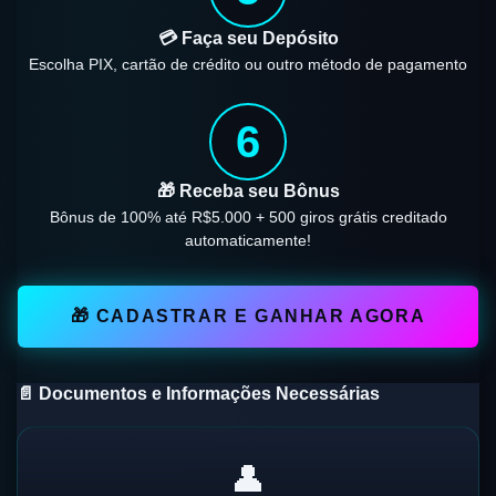
💳 Faça seu Depósito
Escolha PIX, cartão de crédito ou outro método de pagamento
6
🎁 Receba seu Bônus
Bônus de 100% até R$5.000 + 500 giros grátis creditado
automaticamente!
🎁 CADASTRAR E GANHAR AGORA
📄 Documentos e Informações Necessárias
👤