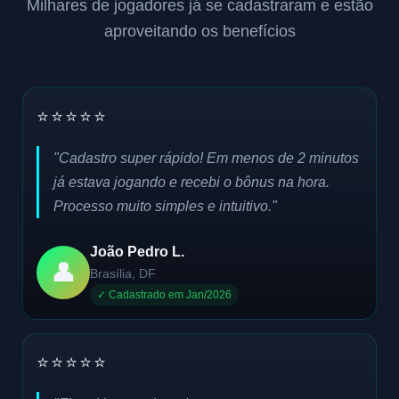
Milhares de jogadores já se cadastraram e estão
aproveitando os benefícios
⭐⭐⭐⭐⭐
"Cadastro super rápido! Em menos de 2 minutos
já estava jogando e recebi o bônus na hora.
Processo muito simples e intuitivo."
João Pedro L.
👤
Brasília, DF
✓ Cadastrado em Jan/2026
⭐⭐⭐⭐⭐