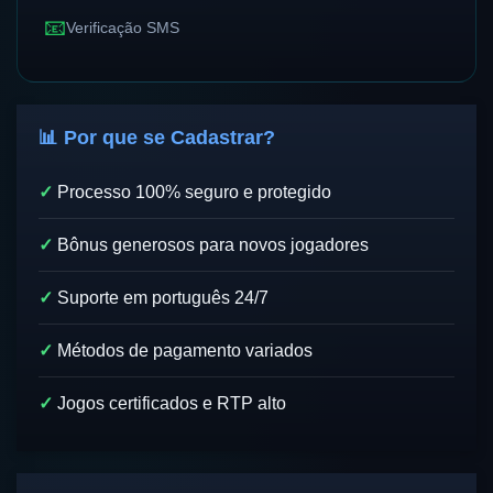
📧
Verificação SMS
📊 Por que se Cadastrar?
✓
Processo 100% seguro e protegido
✓
Bônus generosos para novos jogadores
✓
Suporte em português 24/7
✓
Métodos de pagamento variados
✓
Jogos certificados e RTP alto