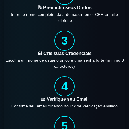
📝 Preencha seus Dados
Baixar
Informe nome completo, data de nascimento, CPF, email e
telefone
Instalar
3
🌐 Social & Contato
🔐 Crie suas Credenciais
Escolha um nome de usuário único e uma senha forte (mínimo 8
📱 Telegram
caracteres)
📘 Facebook
4
📧 Verifique seu Email
Confirme seu email clicando no link de verificação enviado
5