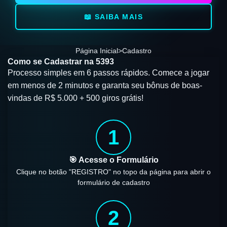
🏆 Plataforma
📖 SAIBA MAIS
Plataforma
Página Inicial
Cadastro
Como se Cadastrar na 5393
Bet
Processo simples em 6 passos rápidos. Comece a jogar
em menos de 2 minutos e garanta seu bônus de boas-
vindas de R$ 5.000 + 500 giros grátis!
Win
1
APP
🎯 Acesse o Formulário
📱 Download
Clique no botão "REGISTRO" no topo da página para abrir o
formulário de cadastro
APK
2
Download