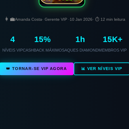
👩‍💼
Amanda Costa
· Gerente VIP ·
10 Jan 2026
· ⏱️ 12 min leitura
4
15%
1h
15K+
NÍVEIS VIP
CASHBACK MÁXIMO
SAQUES DIAMOND
MEMBROS VIP
👑 TORNAR-SE VIP AGORA
📊 VER NÍVEIS VIP