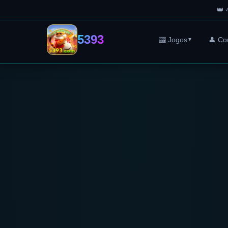
👑 
5393
🎰 Jogos
👤 Co
▼