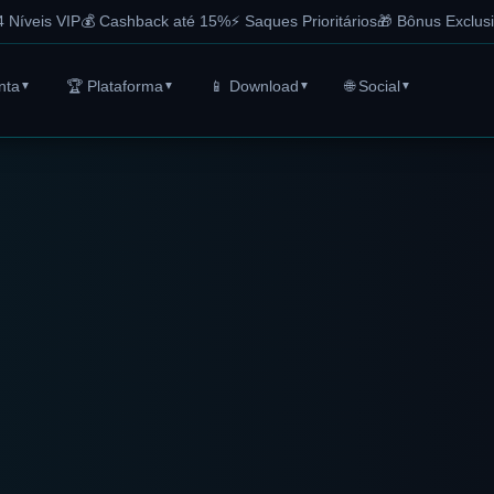
4 Níveis VIP
💰 Cashback até 15%
⚡ Saques Prioritários
🎁 Bônus Exclus
nta
🏆 Plataforma
📱 Download
🌐 Social
▼
▼
▼
▼