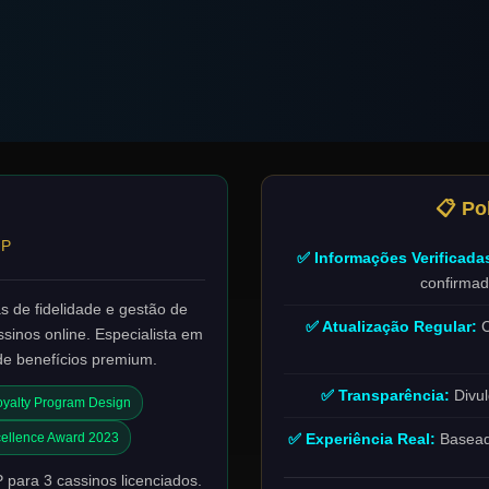
📋 Pol
IP
✅ Informações Verificada
confirmad
 de fidelidade e gestão de
✅ Atualização Regular:
C
sinos online. Especialista em
de benefícios premium.
✅ Transparência:
Divul
oyalty Program Design
cellence Award 2023
✅ Experiência Real:
Baseado
para 3 cassinos licenciados.