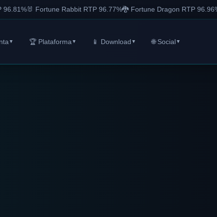
P 96.81%
🐰 Fortune Rabbit RTP 96.77%
🐉 Fortune Dragon RTP 96.96
nta
🏆 Plataforma
📱 Download
🌐 Social
▼
▼
▼
▼