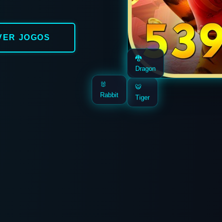
 VER JOGOS
🐉
Dragon
🐯
🐰
Tiger
Rabbit