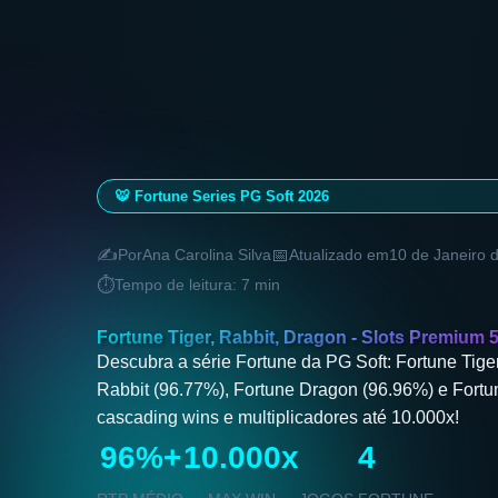
🐯 Fortune Series PG Soft 2026
✍️
📅
Por
Ana Carolina Silva
Atualizado em
10 de Janeiro 
⏱️
Tempo de leitura: 7 min
Fortune Tiger, Rabbit, Dragon - Slots Premium 
Descubra a série Fortune da PG Soft: Fortune Tig
Rabbit (96.77%), Fortune Dragon (96.96%) e Fort
cascading wins e multiplicadores até 10.000x!
96%+
10.000x
4